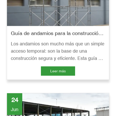
Guía de andamios para la construcción 2026: tipos, selección y seguridad
Los andamios son mucho más que un simple
acceso temporal: son la base de una
construcción segura y eficiente. Esta guía de
2026 abarca los tipos de andamios
Leer más
(Ringlock, de marco en H, suspendidos,
móviles), sus componentes principales, la
selección de materiales (acero o aluminio),
las prácticas de seguridad y la selección de
24
proveedores. GETO ofrece soluciones de
andamiaje de alta calidad.
Jun