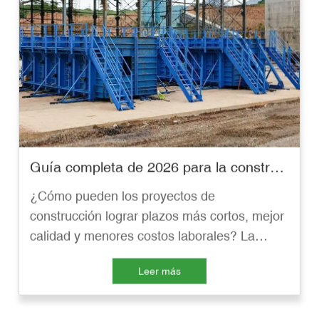
Guía completa de 2026 para la construcción con PPVC: El futuro de la construcción inteligente, ecológica y de alta eficiencia.
¿Cómo pueden los proyectos de
construcción lograr plazos más cortos, mejor
calidad y menores costos laborales? La
respuesta reside en la PPVC (Construcción
Leer más
Volumétrica Prefabricada y Preacabada).
Esta guía explora la tecnología, los
beneficios y las aplicaciones de la PPVC en