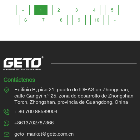
2026, abarcando sistemas de moldes,
«
1
2
3
4
5
herramientas digitales y comparaciones con
6
7
8
9
10
»
la industria.
Contáctenos
Edificio B, piso 21, puerto de IDEAS en Zhongshan,
calle Gangyi n.º 25, zona de desarrollo de Zhongshan
Torch, Zhongshan, provincia de Guangdong, China
+ 86 760 88589004
+8613702787366
geto_market@geto.com.cn