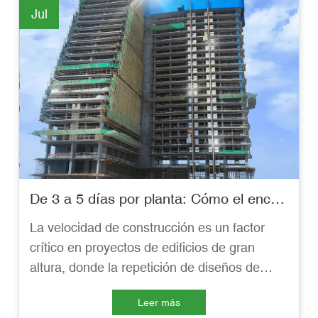
Jul
De 3 a 5 días por planta: Cómo el encofrado de aluminio GETO transforma los plazos de construcción
La velocidad de construcción es un factor
crítico en proyectos de edificios de gran
altura, donde la repetición de diseños de
planta exige soluciones de encofrado
Leer más
eficientes y fiables. Este artículo explica