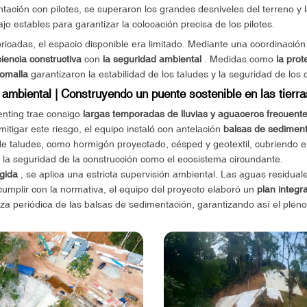
ntación con pilotes, se superaron los grandes desniveles del terreno y
jo estables para garantizar la colocación precisa de los pilotes.
bricadas, el espacio disponible era limitado. Mediante una coordinación
iciencia constructiva
con
la seguridad ambiental
. Medidas como
la pro
eomalla
garantizaron la estabilidad de los taludes y la seguridad de los 
ambiental | Construyendo un puente sostenible en las tierra
Genting trae consigo
largas temporadas de lluvias y aguaceros frecuent
mitigar este riesgo, el equipo instaló con antelación
balsas de sedimen
 taludes, como hormigón proyectado, césped y geotextil, cubriendo e
o la seguridad de la construcción como el ecosistema circundante.
egida
, se aplica una estricta supervisión ambiental. Las aguas residua
 cumplir con la normativa, el equipo del proyecto elaboró un
plan integr
ieza periódica de las balsas de sedimentación, garantizando así el ple