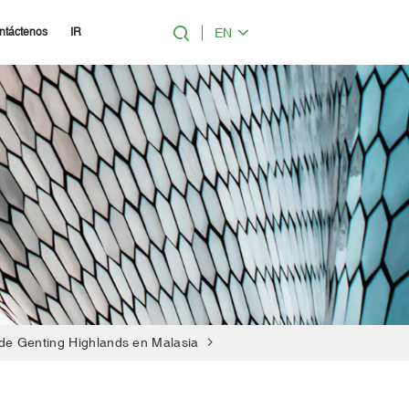
EN
ntáctenos
IR
 de Genting Highlands en Malasia