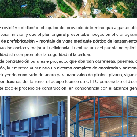
 y revisión del diseño, el equipo del proyecto determinó que algunas ubi
cción in situ, y que el plan original presentaba riesgos en el cronogra
 de prefabricación
+
montaje de vigas mediante pórtico de lanzamiento
más los costos y mejorar la eficiencia, la estructura del puente se opt
idad sin comprometer la seguridad ni la calidad.
 de contratación
para este proyecto,
que abarcan carreteras, puentes, c
s, la empresa suministra un
sistema completo de encofrado
y
asisten
ncluyendo
encofrado de acero
para
cabezales de pilotes, pilares, vigas
condiciones del terreno, el equipo técnico de GETO personalizó el dise
ante todo el proceso de construcción, en consonancia con el alcance gen