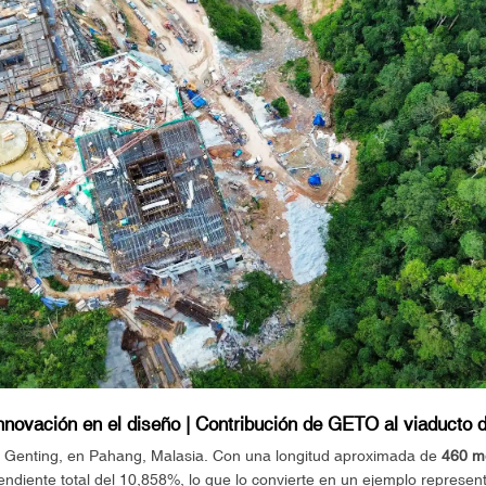
innovación en el diseño | Contribución de GETO al viaducto 
 de Genting, en Pahang, Malasia. Con una longitud aproximada de
460 m
ndiente total del 10,858%, lo que lo convierte en un ejemplo represent