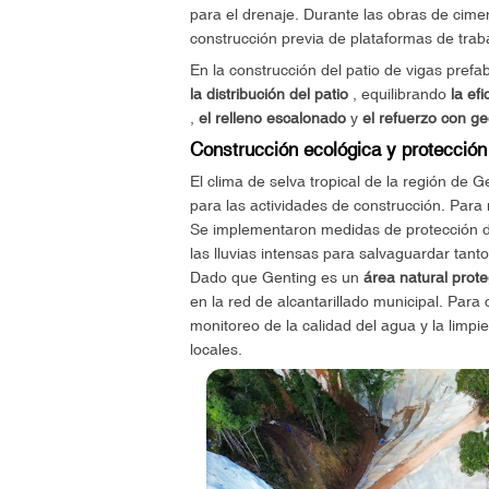
para el drenaje. Durante las obras de cime
construcción previa de plataformas de traba
En la construcción del patio de vigas prefa
la distribución del patio
, equilibrando
la ef
,
el relleno escalonado
y
el refuerzo con g
Construcción ecológica y protección 
El clima de selva tropical de la región de 
para las actividades de construcción. Para 
Se implementaron medidas de protección de
las lluvias intensas para salvaguardar tant
Dado que Genting es un
área natural prot
en la red de alcantarillado municipal. Para
monitoreo de la calidad del agua y la limp
locales.